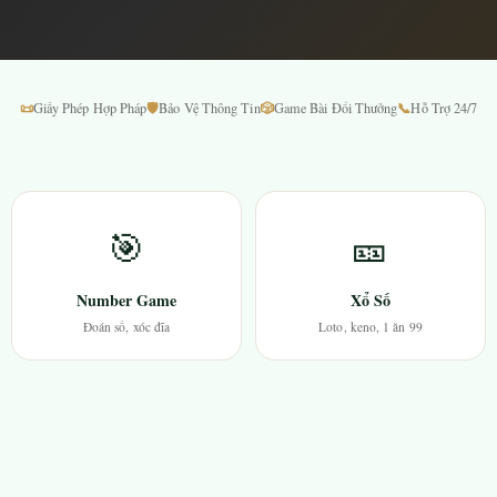
📜
🛡
🎲
📞
Giấy Phép Hợp Pháp
Bảo Vệ Thông Tin
Game Bài Đổi Thưởng
Hỗ Trợ 24/7
🎯
🎫
Number Game
Xổ Số
Đoán số, xóc đĩa
Loto, keno, 1 ăn 99