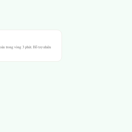
hoản trong vòng 3 phút. Hỗ trợ nhiều