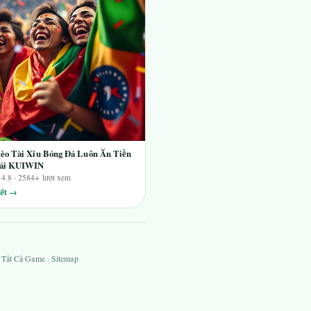
èo Tài Xỉu Bóng Đá Luôn Ăn Tiền
Cái KUIWIN
★
4.8 · 2584+ lượt xem
iết →
·
Tất Cả Game
·
Sitemap