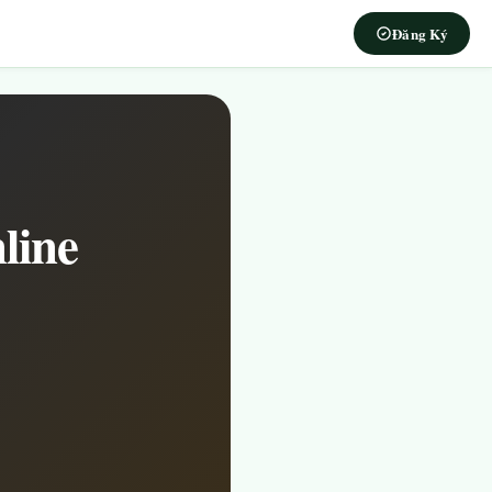
Đăng Ký
line