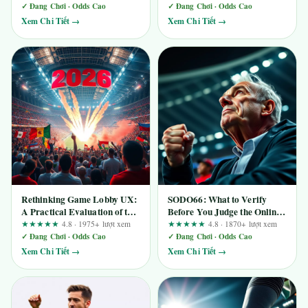
Touchpoint Review
What Works, What Fails, and
✓ Đang Chơi · Odds Cao
✓ Đang Chơi · Odds Cao
What to Verify
Xem Chi Tiết →
Xem Chi Tiết →
Rethinking Game Lobby UX:
SODO66: What to Verify
A Practical Evaluation of the
Before You Judge the Online
w88.trading Platform
Gaming Experience
★★★★★
4.8 · 1975+ lượt xem
★★★★★
4.8 · 1870+ lượt xem
✓ Đang Chơi · Odds Cao
✓ Đang Chơi · Odds Cao
Xem Chi Tiết →
Xem Chi Tiết →