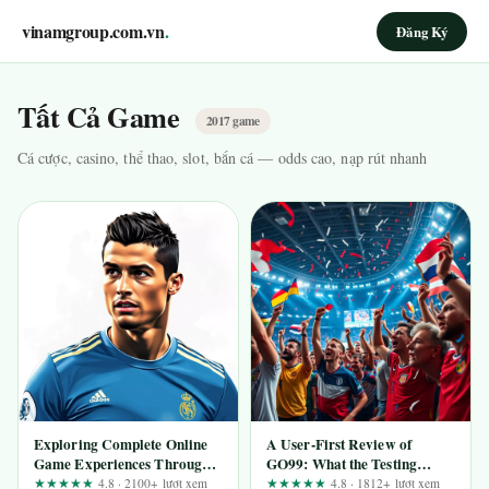
vinamgroup.com.vn
.
Đăng Ký
Tất Cả Game
2017 game
Cá cược, casino, thể thao, slot, bắn cá — odds cao, nạp rút nhanh
Exploring Complete Online
A User-First Review of
Game Experiences Through
GO99: What the Testing
yhylc88.com: What to Expect
Process Should Cover Before
★★★★★
4.8 · 2100+ lượt xem
★★★★★
4.8 · 1812+ lượt xem