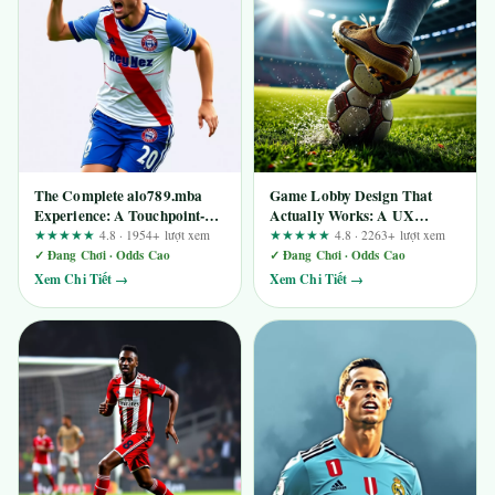
The Complete alo789.mba
Game Lobby Design That
Experience: A Touchpoint-by-
Actually Works: A UX
Touchpoint Review
Expert Review of
★★★★★
4.8 · 1954+ lượt xem
★★★★★
4.8 · 2263+ lượt xem
Go8787.com
✓ Đang Chơi · Odds Cao
✓ Đang Chơi · Odds Cao
Xem Chi Tiết →
Xem Chi Tiết →