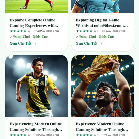
Explore Complete Online
Exploring Digital Game
Gaming Experiences with
Worlds at nohu90best.com:
kuwin26.net: What to Verify
What Verification Actually
★★★★★
4.8 · 2405+ lượt xem
★★★★★
4.8 · 1834+ lượt xem
Before You Play
Reveals
✓ Đang Chơi · Odds Cao
✓ Đang Chơi · Odds Cao
Xem Chi Tiết →
Xem Chi Tiết →
Experiencing Modern Online
Experience Modern Online
Gaming Solutions Through
Gaming Solutions Through
lv88.llc: A Detailed User Path
thabet6.vip: A Realistic Pre-
★★★★★
4.8 · 1850+ lượt xem
★★★★★
4.8 · 2293+ lượt xem