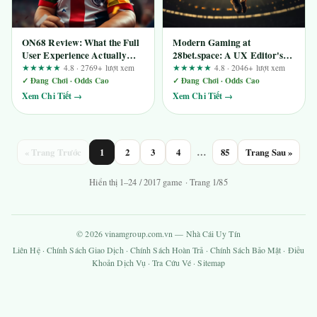
ON68 Review: What the Full
Modern Gaming at
User Experience Actually
28bet.space: A UX Editor's
Feels Like
Honest Walkthrough
★★★★★
4.8 · 2769+ lượt xem
★★★★★
4.8 · 2046+ lượt xem
✓ Đang Chơi · Odds Cao
✓ Đang Chơi · Odds Cao
Xem Chi Tiết →
Xem Chi Tiết →
…
« Trang Trước
1
2
3
4
85
Trang Sau »
Hiển thị 1–24 / 2017 game · Trang 1/85
© 2026 vinamgroup.com.vn — Nhà Cái Uy Tín
Liên Hệ
·
Chính Sách Giao Dịch
·
Chính Sách Hoàn Trả
·
Chính Sách Bảo Mật
·
Điều
Khoản Dịch Vụ
·
Tra Cứu Vé
·
Sitemap