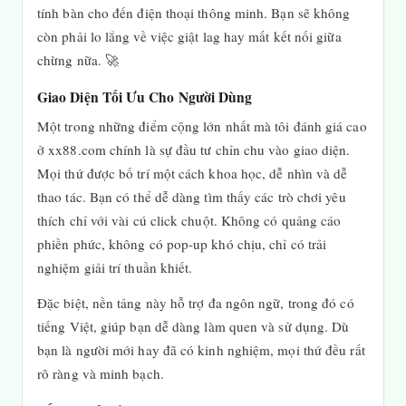
tính bàn cho đến điện thoại thông minh. Bạn sẽ không
còn phải lo lắng về việc giật lag hay mất kết nối giữa
chừng nữa. 🚀
Giao Diện Tối Ưu Cho Người Dùng
Một trong những điểm cộng lớn nhất mà tôi đánh giá cao
ở xx88.com chính là sự đầu tư chỉn chu vào giao diện.
Mọi thứ được bố trí một cách khoa học, dễ nhìn và dễ
thao tác. Bạn có thể dễ dàng tìm thấy các trò chơi yêu
thích chỉ với vài cú click chuột. Không có quảng cáo
phiền phức, không có pop-up khó chịu, chỉ có trải
nghiệm giải trí thuần khiết.
Đặc biệt, nền tảng này hỗ trợ đa ngôn ngữ, trong đó có
tiếng Việt, giúp bạn dễ dàng làm quen và sử dụng. Dù
bạn là người mới hay đã có kinh nghiệm, mọi thứ đều rất
rõ ràng và minh bạch.