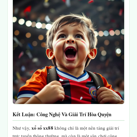
Kết Luận: Công Nghệ Và Giải Trí Hòa Quyện
xổ sổ xx88
Như vậy,
không chỉ là một nền tảng giải trí
trực tuyến thông thường, mà còn là một sân chơi công