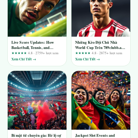
Live Score Updates: How
Những Kèo Đội Chủ Nhà
Basketball, Tennis, and
World Cup Trên 789clubb.asia
Esports Stay Visible Across
Khiến Bạn Phải Chú Ý
★★★★★
4.8 · 2759+ lượt xem
★★★★★
4.8 · 2875+ lượt xem
go99n.com.de – A UX
Xem Chi Tiết →
Xem Chi Tiết →
Evaluation
Bí mật từ chuyên gia: Hé lộ sự
Jackpot Slot Events and