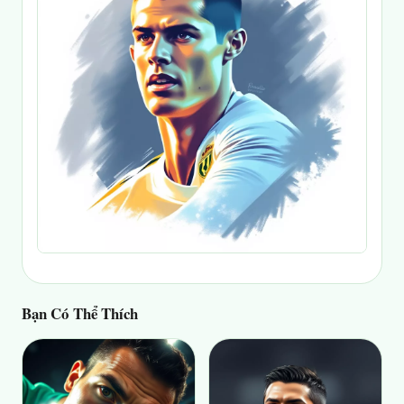
Bạn Có Thể Thích