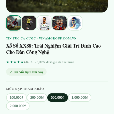
TIN TỨC CÁ CƯỢC · VINAMGROUP.COM.VN
Xổ Sổ XX88: Trải Nghiệm Giải Trí Đỉnh Cao
Cho Dân Công Nghệ
★★★★★
4.8 / 5.0 · 3,009+ đánh giá đã xác minh
Tin Nổi Bật Hôm Nay
MỨC NẠP THAM KHẢO
100.000₫
200.000₫
500.000₫
1.000.000₫
2.000.000₫