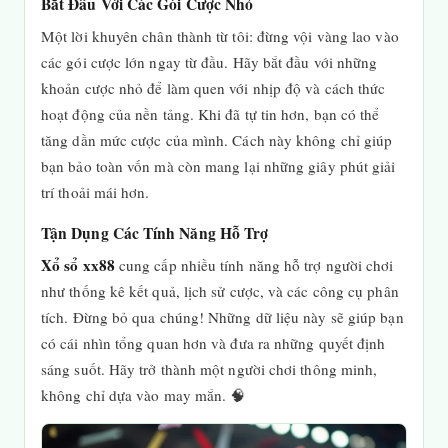
Bắt Đầu Với Các Gói Cược Nhỏ
Một lời khuyên chân thành từ tôi: đừng vội vàng lao vào
các gói cược lớn ngay từ đầu. Hãy bắt đầu với những
khoản cược nhỏ để làm quen với nhịp độ và cách thức
hoạt động của nền tảng. Khi đã tự tin hơn, bạn có thể
tăng dần mức cược của mình. Cách này không chỉ giúp
bạn bảo toàn vốn mà còn mang lại những giây phút giải
trí thoải mái hơn.
Tận Dụng Các Tính Năng Hỗ Trợ
Xổ sổ xx88
cung cấp nhiều tính năng hỗ trợ người chơi
như thống kê kết quả, lịch sử cược, và các công cụ phân
tích. Đừng bỏ qua chúng! Những dữ liệu này sẽ giúp bạn
có cái nhìn tổng quan hơn và đưa ra những quyết định
sáng suốt. Hãy trở thành một người chơi thông minh,
không chỉ dựa vào may mắn. 🧠