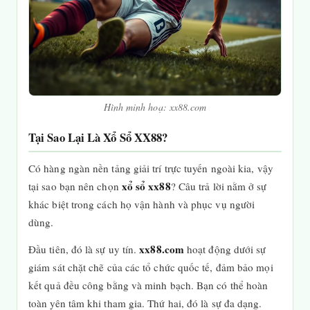
Hình minh hoạ: xx88.com
Tại Sao Lại Là Xổ Sổ XX88?
Có hàng ngàn nền tảng giải trí trực tuyến ngoài kia, vậy
xổ sổ xx88
tại sao bạn nên chọn
? Câu trả lời nằm ở sự
khác biệt trong cách họ vận hành và phục vụ người
dùng.
xx88.com
Đầu tiên, đó là sự uy tín.
hoạt động dưới sự
giám sát chặt chẽ của các tổ chức quốc tế, đảm bảo mọi
kết quả đều công bằng và minh bạch. Bạn có thể hoàn
toàn yên tâm khi tham gia. Thứ hai, đó là sự đa dạng.