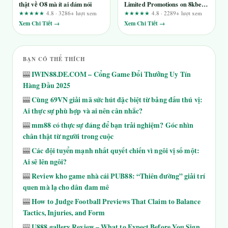
thật về O8 mà ít ai dám nói
Limited Promotions on 8kbet-
co.com: Separating Face Value
★★★★★
4.8 · 3286+ lượt xem
★★★★★
4.8 · 2289+ lượt xem
from Real Value
Xem Chi Tiết →
Xem Chi Tiết →
BẠN CÓ THỂ THÍCH
IWIN88.DE.COM – Cổng Game Đổi Thưởng Uy Tín
🎰
Hàng Đầu 2025
Cùng 69VN giải mã sức hút đặc biệt từ bảng đấu thú vị:
🎰
Ai thực sự phù hợp và ai nên cân nhắc?
mm88 có thực sự đáng để bạn trải nghiệm? Góc nhìn
🎰
chân thật từ người trong cuộc
Các đội tuyển mạnh nhất quyết chiến vì ngôi vị số một:
🎰
Ai sẽ lên ngôi?
Review kho game nhà cái PUB88: “Thiên đường” giải trí
🎰
quen mà lạ cho dân đam mê
How to Judge Football Previews That Claim to Balance
🎰
Tactics, Injuries, and Form
U888.gallery Review – What to Expect Before You Sign
🎰