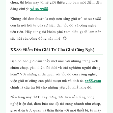
chưa, thì hôm nay tôi sẽ giới thiệu cho bạn một điểm đến
xổ sổ xx88
đáng chú ý:
.
Không chỉ đơn thuần là một nền tảng giải trí, xổ sổ xx88
còn là nơi hội tụ của sự hiện đại, tốc độ và công nghệ
tiên tiến. Hãy cùng tôi khám phá xem điều gì đã làm nên
sức hút của cộng đồng này nhé! 😉
XX88: Điểm Đến Giải Trí Của Giới Công Nghệ
Bạn có bao giờ cảm thấy mệt mỏi với những trang web
chậm chạp, giao diện lỗi thời và trải nghiệm người dùng
kém? Với những ai đã quen với tốc độ của công nghệ,
xx88.com
việc giải trí cũng cần phải mượt mà và tinh tế.
chính là câu trả lời cho những yêu cầu khắt khe đó.
Nền tảng này được xây dựng dựa trên nền tảng công
nghệ hiện đại, đảm bảo tốc độ tải trang nhanh như chớp,
giao diện trực quan và thân thiện với mọi thiết bị, từ máy