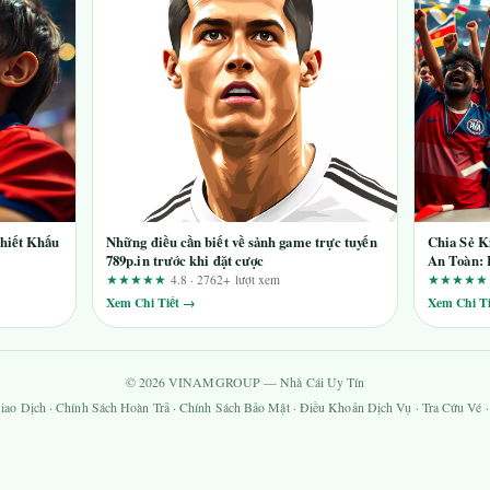
hiết Khấu
Những điều cần biết về sảnh game trực tuyến
Chia Sẻ K
789p.in trước khi đặt cược
An Toàn:
Mới
★★★★★
4.8 · 2762+ lượt xem
★★★★
Xem Chi Tiết →
Xem Chi T
© 2026 VINAMGROUP — Nhà Cái Uy Tín
iao Dịch
·
Chính Sách Hoàn Trả
·
Chính Sách Bảo Mật
·
Điều Khoản Dịch Vụ
·
Tra Cứu Vé