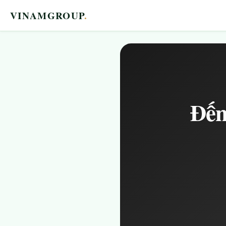
VINAMGROUP
.
Đến