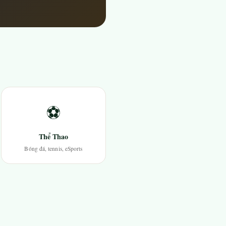
⚽
Thể Thao
Bóng đá, tennis, eSports