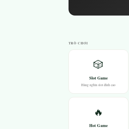
TRÒ CHƠI
🎲
Slot Game
Hàng nghìn slot đỉnh cao
🔥
Hot Game