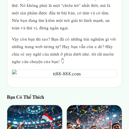
thử. Nó không phải là một "chiêu trò" nhất thời, mà là
một sản phẩm được đầu tư bài bản, có tâm và có tầm.
Nếu bạn đang tìm kiếm một nơi giải trí lành mạnh, an
toàn và thú vị, đừng ngần ngại.
Vậy còn bạn thì sao? Bạn đã có những trải nghiệm gì với
những trang web tương tự? Hay bạn vẫn còn e dè? Hãy
chia sẻ suy nghĩ của mình ở phía dưới nhé, tôi rất muốn
nghe câu chuyện của bạn! 👇
Bạn Có Thể Thích