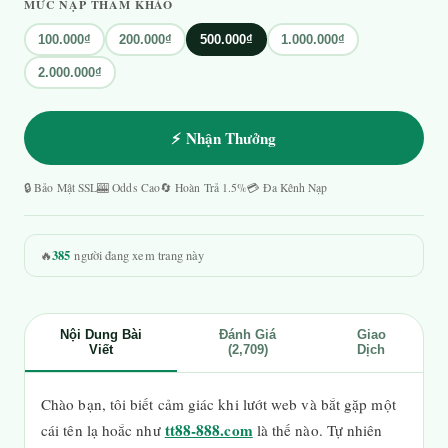
MỨC NẠP THAM KHẢO
100.000₫
200.000₫
500.000₫
1.000.000₫
2.000.000₫
⚡ Nhận Thưởng
🔒 Bảo Mật SSL
🎰 Odds Cao
🔄 Hoàn Trả 1.5%
💳 Đa Kênh Nạp
385
🔥
người đang xem trang này
Nội Dung Bài
Đánh Giá
Giao
Viết
(2,709)
Dịch
Chào bạn, tôi biết cảm giác khi lướt web và bắt gặp một
tt88-888.com
cái tên lạ hoắc như
là thế nào. Tự nhiên