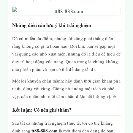
Những điều cần lưu ý khi trải nghiệm
Dù có nhiều ưu điểm, nhưng tôi cũng phải thẳng thắn
rằng không có gì là hoàn hảo. Đôi khi, bạn sẽ gặp một
vài quảng cáo nhỏ xuất hiện, nhưng đó là điều dễ hiểu để
duy trì hoạt động của trang. Quan trọng là chúng không
quá phiền phức và bạn có thể dễ dàng tắt đi.
Một lời khuyên chân thành: hãy dành thời gian khám phá
từ từ, đừng vội vàng. Giống như uống một tách cà phê
vậy, cần nhâm nhi mới cảm nhận được hết hương vị. ☕
Kết luận: Có nên ghé thăm?
Sau tất cả những trải nghiệm thực tế, tôi có thể khẳng
tt88-888.com
định rằng
là một điểm đến đáng để bạn