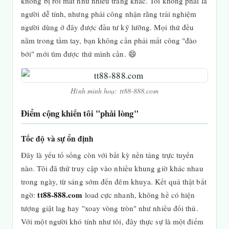
không bị rối mắt như nhiều trang khác. Tôi không phải là
người dễ tính, nhưng phải công nhận rằng trải nghiệm
người dùng ở đây được đầu tư kỹ lưỡng. Mọi thứ đều
nằm trong tầm tay, bạn không cần phải mất công "đào
bới" mới tìm được thứ mình cần. 😄
Hình minh hoạ: tt88-888.com
Điểm cộng khiến tôi "phải lòng"
Tốc độ và sự ổn định
Đây là yếu tố sống còn với bất kỳ nền tảng trực tuyến
nào. Tôi đã thử truy cập vào nhiều khung giờ khác nhau
trong ngày, từ sáng sớm đến đêm khuya. Kết quả thật bất
tt88-888.com
ngờ:
load cực nhanh, không hề có hiện
tượng giật lag hay "xoay vòng tròn" như nhiều đối thủ.
Với một người khó tính như tôi, đây thực sự là một điểm