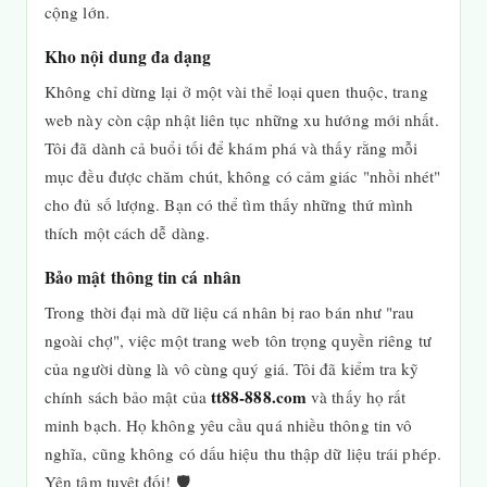
cộng lớn.
Kho nội dung đa dạng
Không chỉ dừng lại ở một vài thể loại quen thuộc, trang
web này còn cập nhật liên tục những xu hướng mới nhất.
Tôi đã dành cả buổi tối để khám phá và thấy rằng mỗi
mục đều được chăm chút, không có cảm giác "nhồi nhét"
cho đủ số lượng. Bạn có thể tìm thấy những thứ mình
thích một cách dễ dàng.
Bảo mật thông tin cá nhân
Trong thời đại mà dữ liệu cá nhân bị rao bán như "rau
ngoài chợ", việc một trang web tôn trọng quyền riêng tư
của người dùng là vô cùng quý giá. Tôi đã kiểm tra kỹ
tt88-888.com
chính sách bảo mật của
và thấy họ rất
minh bạch. Họ không yêu cầu quá nhiều thông tin vô
nghĩa, cũng không có dấu hiệu thu thập dữ liệu trái phép.
Yên tâm tuyệt đối! 🛡️