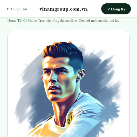
vinamgroup.com.vn
.
Trang Chủ
Đăng Ký
Home
›
Tất Cả Game
›
Trực tiếp bóng đá socolive: Cơn sốt mới của dân mê túc