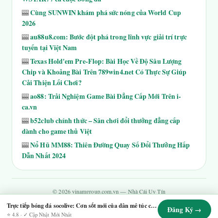
Cùng SUNWIN khám phá sức nóng của World Cup
🎰
2026
au88u8.com: Bước đột phá trong lĩnh vực giải trí trực
🎰
tuyến tại Việt Nam
Texas Hold'em Pre-Flop: Bài Học Về Độ Sâu Lượng
🎰
Chip và Khoảng Bài Trên 789win4.net Có Thực Sự Giúp
Cải Thiện Lối Chơi?
ao88: Trải Nghiệm Game Bài Đẳng Cấp Mới Trên i-
🎰
ca.vn
b52club chính thức – Sân chơi đổi thưởng đẳng cấp
🎰
dành cho game thủ Việt
Nổ Hũ MM88: Thiên Đường Quay Số Đổi Thưởng Hấp
🎰
Dẫn Nhất 2024
© 2026 vinamgroup.com.vn — Nhà Cái Uy Tín
Contact
·
Chính Sách Giao Dịch
·
Chính Sách Hoàn Trả
·
Chính Sách Bảo Mật
·
Trực tiếp bóng đá socolive: Cơn sốt mới của dân mê túc cầu thời 4.0
Đăng Ký →
Điều Khoản Dịch Vụ
·
Tra Cứu Vé
·
Tất Cả Game
·
Sitemap
⭐ 4.8 · ✓ Cập Nhật Mới Nhất