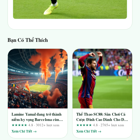
Bạn Có Thể Thích
Lamine Yamal đang trở thành
Thể Thao SC88: Sân Chơi Cá
niềm hy vọng Barcelona cùng
Cược Đỉnh Cao Dành Cho Dân
f168
Mê Thể Thao
★★★★★
4.8 · 3012+ lượt xem
★★★★★
4.8 · 2765+ lượt xem
Xem Chi Tiết →
Xem Chi Tiết →