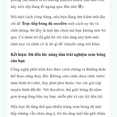
này nếu sếp đang đi ngang qua đâu nhé 😅).
Nói một cách công bằng, nếu bạn đang tìm kiếm một địa
Trực tiếp bóng đá socolive
chỉ để
một cách uy tín và
chất lượng, thì đây là một lựa chọn mà bạn không nên bỏ
qua. Cá nhân tôi đã gắn bó với nền tảng này hơn một
năm nay và chưa có lý do gì để chuyển sang nơi khác.
Kết luận: Đã đến lúc nâng tầm trải nghiệm xem bóng
của bạn
Công nghệ phát triển kéo theo cách chúng ta thưởng thức
thể thao cũng thay đổi. Không còn cảnh chen chúc trước
màn hình tivi nhỏ, hay phải phụ thuộc vào các gói cáp
truyền hình đắt đỏ. Với Socolive, thế giới bóng đá nằm
gọn trong lòng bàn tay bạn, miễn phí và cực kỳ tiện lợi.
Nếu bạn đã từng thử qua nhiều trang xem bóng đá trực
tiếp nhưng vẫn chưa ưng ý, tôi tin rằng một lần ghé thăm