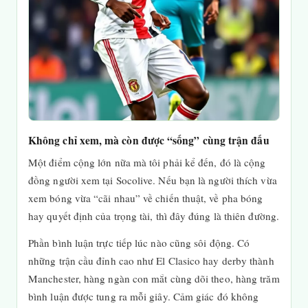
Không chỉ xem, mà còn được “sống” cùng trận đấu
Một điểm cộng lớn nữa mà tôi phải kể đến, đó là cộng
đồng người xem tại Socolive. Nếu bạn là người thích vừa
xem bóng vừa “cãi nhau” về chiến thuật, về pha bóng
hay quyết định của trọng tài, thì đây đúng là thiên đường.
Phần bình luận trực tiếp lúc nào cũng sôi động. Có
những trận cầu đỉnh cao như El Clasico hay derby thành
Manchester, hàng ngàn con mắt cùng dõi theo, hàng trăm
bình luận được tung ra mỗi giây. Cảm giác đó không