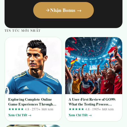
Nhận Bonus →
TIN TỨC MỚI NHẤT
Exploring Complete Online
A User-First Review of GO99:
Game Experiences Through
What the Testing Process
yhylc88.com: What to Expect
Should Cover Before You Bet
★★★★★
4.8 · 2573+ lượt xem
★★★★★
4.8 · 1905+ lượt xem
and What to Verify Yourself
Xem Chi Tiết →
Xem Chi Tiết →