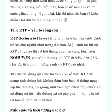
thiểu 20 vòng mới kích hoạt được vòng quay miễn phí.
Nếu bạn không biết điều này, bạn sẽ dễ nản chí và bỏ
cuộc giữa chừng. Ngược lại, khi đã nắm rõ, bạn sẽ kiên
nhẫn chờ đợi và tận dụng cơ hội. 😉
Tỷ lệ RTP – Yếu tố sống còn
RTP (Return to Player)
là tỷ lệ phần trăm tiền cược được
trả lại cho người chơi trong dài hạn. Một sảnh nổ hũ có
RTP càng cao thì cơ hội thắng của bạn càng lớn. Trên
NOHUWIN
, các sảnh thường có RTP từ 95% đến 98%.
Hãy ưu tiên chọn những sảnh có RTP cao nhất.
Tuy nhiên, đừng quá mê tín vào con số này. RTP chỉ
mang tính thống kê, không đảm bảo bạn sẽ thắng ngay
lập tức. Nhưng nó giống như việc bạn chọn một chiếc xe
có động cơ tốt – dù đường xá có gập ghềnh, bạn vẫn có
cơ hội về đích an toàn hơn.
Mức cược và biểu tượng đặc biệt