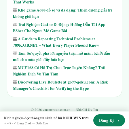
That Works
Kho game Ao88 đồ sộ và đa dạng: Thiên đường giải trí
🎰
không giới hạn
Trải Nghiệm Casino Di Động: Hướng Dẫn Tải App
🎰
F8bet Cho Người Mê Game Bài
A Guide to Reporting Technical Problems at
🎰
789K.GB.NET – What Every Player Should Know
Tam Sư quyết phá lời nguyền trận mở màn: Khởi đầu
🎰
mới cho mùa giải đầy hứa hẹn
MCF168 Có Hỗ Trợ Chat Trực Tuyến Không? Trải
🎰
Nghiệm Dịch Vụ Tận Tâm
Discovering Live Roulette at go99-goku.com: A Risk
🎰
Manager’s Checklist for Verifying the Hype
© 2026 vinamgroup.com.vn — Nhà Cái Uy Tín
Contact
·
Chính Sách Giao Dịch
·
Chính Sách Hoàn Trả
·
Chính Sách Bảo Mật
·
Kinh nghiệm đọc thông tin sảnh nổ hũ NOHUWIN trước khi quay
Đăng Ký →
Điều Khoản Dịch Vụ
·
Tra Cứu Vé
·
Tất Cả Game
·
Sitemap
⭐ 4.8 · ✓ Đang Chơi — Odds Cao