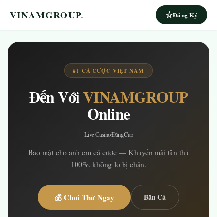
VINAMGROUP
.
Đăng Ký
#1 CÁ CƯỢC VIỆT NAM
Đến Với
VINAMGROUP
Online
Live Casino Đẳng Cấp
Bảo mật cho anh em cá cược — Khuyến mãi tân thủ
100%, không lo bị chặn.
💰 Chơi Thử Ngay
Bắn Cá