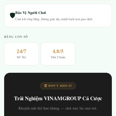
Bảo Vệ Người Chơi
🛡
Cam kết công bằng, không gian lận, minh bạch mọi giao dịch.
BẰNG CON SỐ
24/7
4.8/5
Hỗ Trợ
Tiêu Chuẩn
🏆 DON'T MISS IT
Trải Nghiệm VINAMGROUP Cá Cược
Khuyến mãi thể thao khủng — chơi mọi lúc mọi nơi.