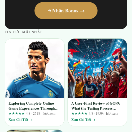
Nhận Bonus →
TIN TỨC MỚI NHẤT
Exploring Complete Online
A User-First Review of GO99:
Game Experiences Through
What the Testing Process
yhylc88.com: What to Expect
Should Cover Before You Bet
★★★★★
4.8 · 2518+ lượt xem
★★★★★
4.8 · 1959+ lượt xem
and What to Verify Yourself
Xem Chi Tiết →
Xem Chi Tiết →