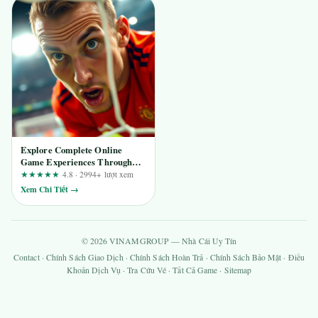
Explore Complete Online
Game Experiences Through
u88sv.com: A Full Touchpoint
★★★★★
4.8 · 2994+ lượt xem
Review
Xem Chi Tiết →
© 2026 VINAMGROUP — Nhà Cái Uy Tín
Contact
·
Chính Sách Giao Dịch
·
Chính Sách Hoàn Trả
·
Chính Sách Bảo Mật
·
Điều
Khoản Dịch Vụ
·
Tra Cứu Vé
·
Tất Cả Game
·
Sitemap