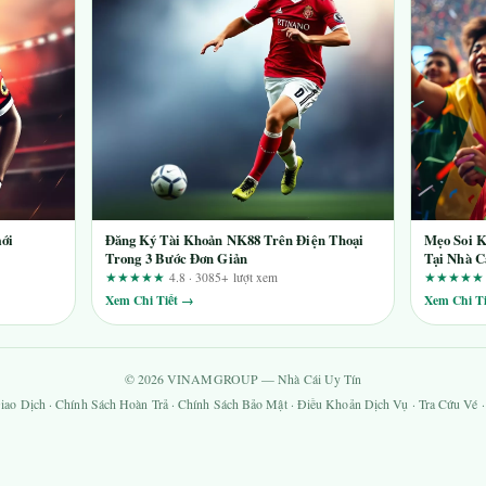
mới
Đăng Ký Tài Khoản NK88 Trên Điện Thoại
Mẹo Soi K
Trong 3 Bước Đơn Giản
Tại Nhà 
★★★★★
4.8 · 3085+ lượt xem
★★★★
Xem Chi Tiết →
Xem Chi T
© 2026 VINAMGROUP — Nhà Cái Uy Tín
iao Dịch
·
Chính Sách Hoàn Trả
·
Chính Sách Bảo Mật
·
Điều Khoản Dịch Vụ
·
Tra Cứu Vé