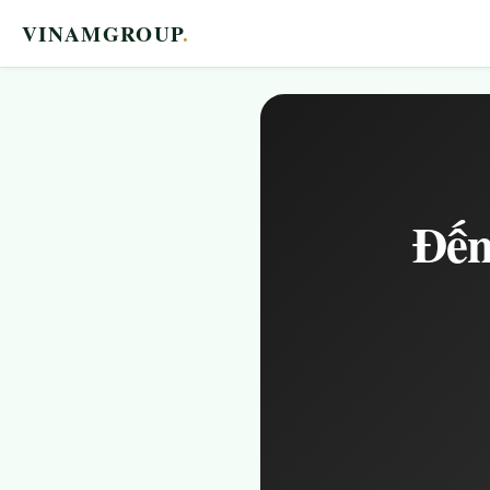
VINAMGROUP
.
Đến