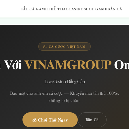
TẤT CẢ GAME
THỂ THAO
CASINO
SLOT GAME
BẮN CÁ
#1 CÁ CƯỢC VIỆT NAM
 Với
VINAMGROUP
On
Live Casino Đẳng Cấp
Bảo mật cho anh em cá cược — Khuyến mãi tân thủ 100%,
không lo bị chặn.
💰 Chơi Thử Ngay
Bắn Cá