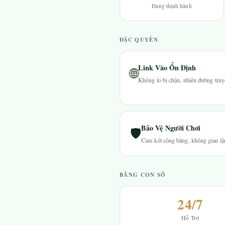
Đang thịnh hành
ĐẶC QUYỀN
Link Vào Ổn Định
🌐
Không lo bị chặn, nhiều đường tru
Bảo Vệ Người Chơi
🛡
Cam kết công bằng, không gian lậ
BẰNG CON SỐ
24/7
Hỗ Trợ