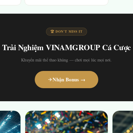
🏆 DON'T MISS IT
Trải Nghiệm VINAMGROUP Cá Cược
Khuyến mãi thể thao khủng — chơi mọi lúc mọi nơi.
Nhận Bonus →