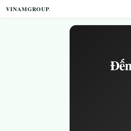
VINAMGROUP
.
Đến