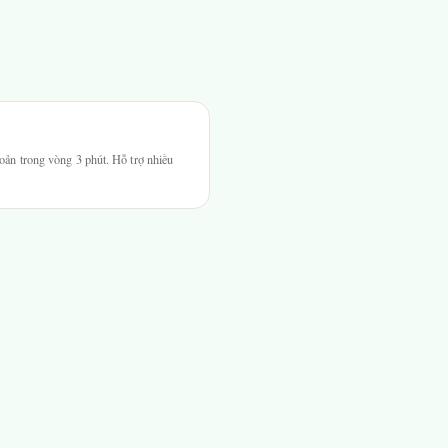
hoản trong vòng 3 phút. Hỗ trợ nhiều