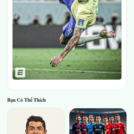
Bạn Có Thể Thích