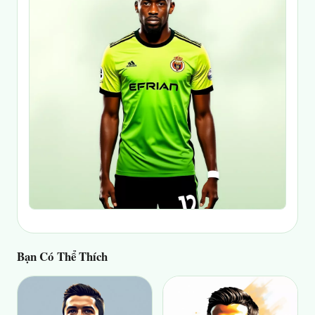
Bạn Có Thể Thích