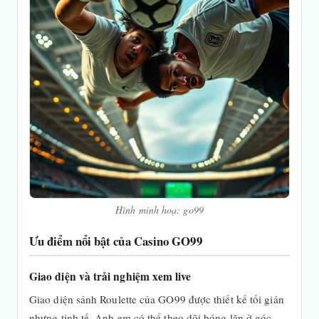
Hình minh hoạ: go99
Ưu điểm nổi bật của Casino GO99
Giao diện và trải nghiệm xem live
Giao diện sảnh Roulette của GO99 được thiết kế tối giản
nhưng tinh tế. Anh em có thể theo dõi bóng lăn ở góc