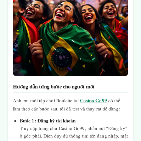
Hướng dẫn từng bước cho người mới
Casino Go99
Anh em mới tập chơi Roulette tại
có thể
làm theo các bước sau, tôi đã test và thấy rất dễ dàng:
Bước 1: Đăng ký tài khoản
Truy cập trang chủ Casino Go99, nhấn nút "Đăng ký"
ở góc phải. Điền đầy đủ thông tin: tên đăng nhập, mật