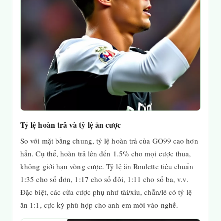
Tỷ lệ hoàn trả và tỷ lệ ăn cược
So với mặt bằng chung, tỷ lệ hoàn trả của GO99 cao hơn
hẳn. Cụ thể, hoàn trả lên đến 1.5% cho mọi cược thua,
không giới hạn vòng cược. Tỷ lệ ăn Roulette tiêu chuẩn
1:35 cho số đơn, 1:17 cho số đôi, 1:11 cho số ba, v.v.
Đặc biệt, các cửa cược phụ như tài/xỉu, chẵn/lẻ có tỷ lệ
ăn 1:1, cực kỳ phù hợp cho anh em mới vào nghề.