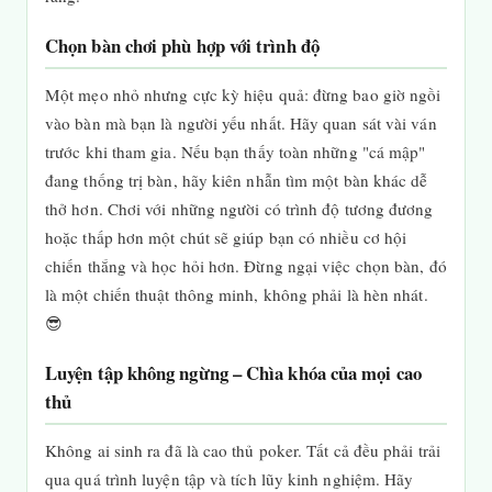
Chọn bàn chơi phù hợp với trình độ
Một mẹo nhỏ nhưng cực kỳ hiệu quả: đừng bao giờ ngồi
vào bàn mà bạn là người yếu nhất. Hãy quan sát vài ván
trước khi tham gia. Nếu bạn thấy toàn những "cá mập"
đang thống trị bàn, hãy kiên nhẫn tìm một bàn khác dễ
thở hơn. Chơi với những người có trình độ tương đương
hoặc thấp hơn một chút sẽ giúp bạn có nhiều cơ hội
chiến thắng và học hỏi hơn. Đừng ngại việc chọn bàn, đó
là một chiến thuật thông minh, không phải là hèn nhát.
😎
Luyện tập không ngừng – Chìa khóa của mọi cao
thủ
Không ai sinh ra đã là cao thủ poker. Tất cả đều phải trải
qua quá trình luyện tập và tích lũy kinh nghiệm. Hãy