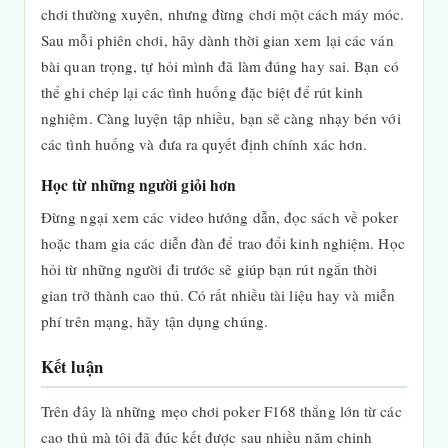
chơi thường xuyên, nhưng đừng chơi một cách máy móc.
Sau mỗi phiên chơi, hãy dành thời gian xem lại các ván
bài quan trọng, tự hỏi mình đã làm đúng hay sai. Bạn có
thể ghi chép lại các tình huống đặc biệt để rút kinh
nghiệm. Càng luyện tập nhiều, bạn sẽ càng nhạy bén với
các tình huống và đưa ra quyết định chính xác hơn.
Học từ những người giỏi hơn
Đừng ngại xem các video hướng dẫn, đọc sách về poker
hoặc tham gia các diễn đàn để trao đổi kinh nghiệm. Học
hỏi từ những người đi trước sẽ giúp bạn rút ngắn thời
gian trở thành cao thủ. Có rất nhiều tài liệu hay và miễn
phí trên mạng, hãy tận dụng chúng.
Kết luận
Trên đây là những mẹo chơi poker F168 thắng lớn từ các
cao thủ mà tôi đã đúc kết được sau nhiều năm chinh