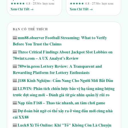
Mẹo Thắng
ad88.black: What's the Real
★★★★★
4.8 · 2534+ lượt xem
★★★★★
4.8 · 2738+ lượt xem
Value After Wagering?
Xem Chi Tiết →
Xem Chi Tiết →
BẠN CÓ THỂ THÍCH
mm88.observer Football Streaming: What to Verify
🎰
Before You Trust the Claims
Three Critical Findings About Jackpot Slot Lobbies on
🎰
78wintx.com – A UX Analyst’s Review
789win.press Lottery Review: A Transparent and
🎰
Rewarding Platform for Lottery Enthusiasts
J188 Kinh Nghiệm: Cẩm Nang Cho Người Mới Bắt Đầu
🎰
LLWIN: Phân tích chiến lược bảo vệ hạ tầng năng lượng
🎰
trước đợt sóng mới – Đánh giá từ góc nhìn quản lý rủi ro
Nạp tiền F168 – Thao tác nhanh, an tâm chơi game
🎰
Dự đoán bất ngờ có thể xảy ra ở vòng đấu mới cùng nhà
🎰
cái XX88
Luck8 Xì Tố Online: Khi "Tố" Không Còn Là Chuyện
🎰