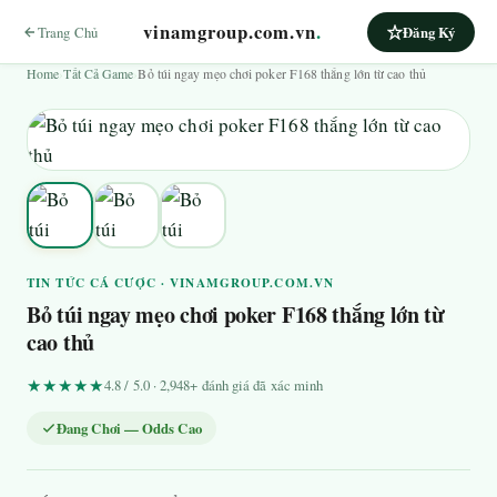
vinamgroup.com.vn
.
Trang Chủ
Đăng Ký
Home
›
Tất Cả Game
›
Bỏ túi ngay mẹo chơi poker F168 thắng lớn từ cao thủ
TIN TỨC CÁ CƯỢC · VINAMGROUP.COM.VN
Bỏ túi ngay mẹo chơi poker F168 thắng lớn từ
cao thủ
★★★★★
4.8 / 5.0 · 2,948+ đánh giá đã xác minh
Đang Chơi — Odds Cao