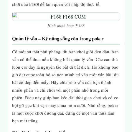
F168
chơi của
để làm quen với nhịp độ thực tế.
Hình minh hoạ: F168
Quản lý vốn – Kỹ năng sống còn trong poker
Có một sự thật phũ phàng: dù bạn chơi giỏi đến đâu, bạn
vẫn có thể thua nếu không biết quản lý vốn. Các cao thủ
luôn coi đây là nguyên tắc bất di bất dịch. Họ không bao
giờ đặt cược toàn bộ số tiền mình có vào một ván bài, dù
bài có đẹp đến mấy. Hãy chia nhỏ vốn của bạn thành
nhiều phần và chỉ chơi với một phần nhỏ trong mỗi
phiên. Điều này giúp bạn kéo dài thời gian chơi và có cơ
hội gỡ gạc khi vận may chưa mỉm cười. Nhớ rằng, poker
là một cuộc chơi đường dài, đừng để một ván thua làm
bạn mất trắng.