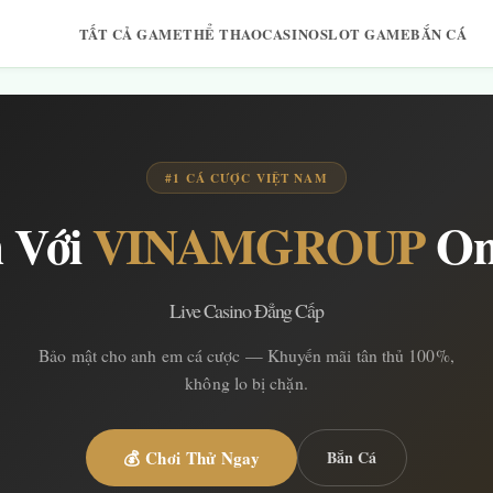
TẤT CẢ GAME
THỂ THAO
CASINO
SLOT GAME
BẮN CÁ
#1 CÁ CƯỢC VIỆT NAM
 Với
VINAMGROUP
On
Live Casino Đẳng Cấp
Bảo mật cho anh em cá cược — Khuyến mãi tân thủ 100%,
không lo bị chặn.
💰 Chơi Thử Ngay
Bắn Cá