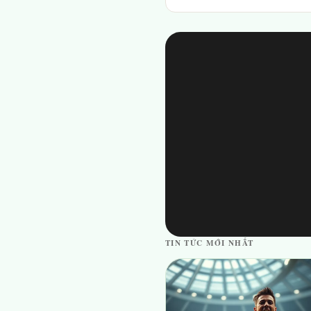
TIN TỨC MỚI NHẤT