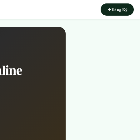
Đăng Ký
line