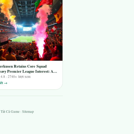
erkusen Retains Core Squad
eavy Premier League Interest: A
Review of the Claims
★
4.8 · 2740+ lượt xem
iết →
·
Tất Cả Game
·
Sitemap