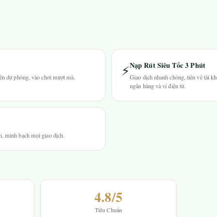
Nạp Rút Siêu Tốc 3 Phút
⚡
yền dự phòng, vào chơi mượt mà.
Giao dịch nhanh chóng, tiền về tài k
ngân hàng và ví điện tử.
n, minh bạch mọi giao dịch.
4.8/5
Tiêu Chuẩn