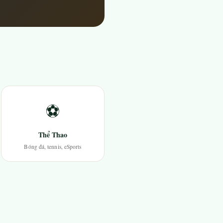
⚽
Thể Thao
Bóng đá, tennis, eSports