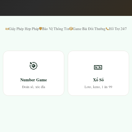
📜
🛡
🎲
📞
Giấy Phép Hợp Pháp
Bảo Vệ Thông Tin
Game Bài Đổi Thưởng
Hỗ Trợ 24/7
🎯
🎫
Number Game
Xổ Số
Đoán số, xóc đĩa
Loto, keno, 1 ăn 99