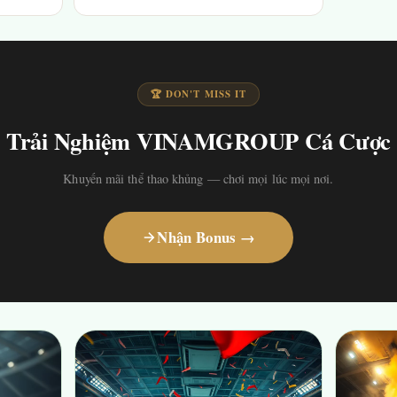
🏆 DON'T MISS IT
Trải Nghiệm VINAMGROUP Cá Cược
Khuyến mãi thể thao khủng — chơi mọi lúc mọi nơi.
Nhận Bonus →