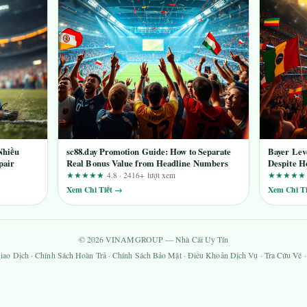
Nhiều
sc88.day Promotion Guide: How to Separate
Bayer Lev
pair
Real Bonus Value from Headline Numbers
Despite H
Practical 
★★★★★
4.8 · 2416+ lượt xem
★★★★
Xem Chi Tiết →
Xem Chi T
© 2026 VINAMGROUP — Nhà Cái Uy Tín
iao Dịch
·
Chính Sách Hoàn Trả
·
Chính Sách Bảo Mật
·
Điều Khoản Dịch Vụ
·
Tra Cứu Vé