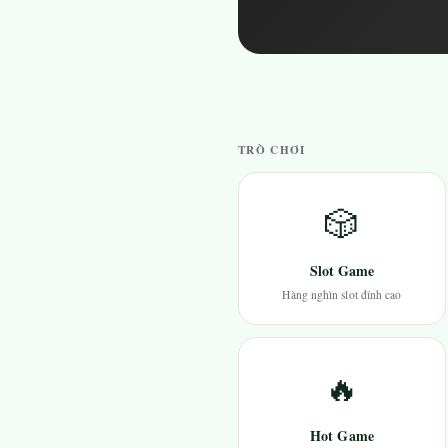
TRÒ CHƠI
🎲
Slot Game
Hàng nghìn slot đỉnh cao
🔥
Hot Game