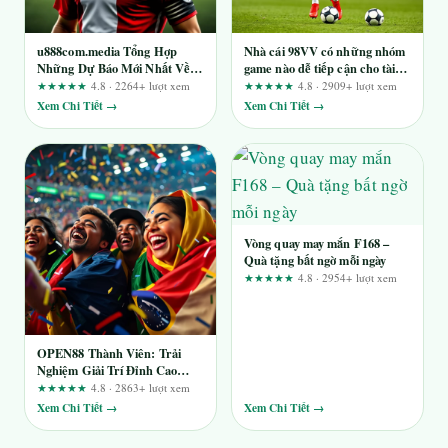
u888com.media Tổng Hợp
Nhà cái 98VV có những nhóm
Những Dự Báo Mới Nhất Về
game nào dễ tiếp cận cho tài
Nhà Vô Địch
khoản mới
★★★★★
4.8 · 2264+ lượt xem
★★★★★
4.8 · 2909+ lượt xem
Xem Chi Tiết →
Xem Chi Tiết →
Vòng quay may mắn F168 –
Quà tặng bất ngờ mỗi ngày
★★★★★
4.8 · 2954+ lượt xem
OPEN88 Thành Viên: Trải
Nghiệm Giải Trí Đỉnh Cao
Cùng Cộng Đồng Công Nghệ
★★★★★
4.8 · 2863+ lượt xem
Xem Chi Tiết →
Xem Chi Tiết →