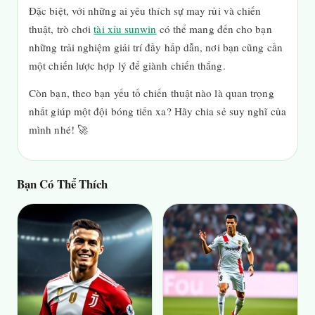
Đặc biệt, với những ai yêu thích sự may rủi và chiến
thuật, trò chơi
tài xỉu sunwin
có thể mang đến cho bạn
những trải nghiệm giải trí đầy hấp dẫn, nơi bạn cũng cần
một chiến lược hợp lý để giành chiến thắng.
Còn bạn, theo bạn yếu tố chiến thuật nào là quan trọng
nhất giúp một đội bóng tiến xa? Hãy chia sẻ suy nghĩ của
mình nhé! 🚀
Bạn Có Thể Thích