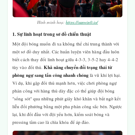
Hình minh hoạ:
https://sunwin0.io/
1. Sự linh hoạt trong sơ đồ chiến thuật
Một đội bóng muốn đi xa không thể chỉ trung thành với
một sơ đồ duy nhất. Các huấn luyện viên hàng đầu luôn
biết cách thay đổi linh hoạt giữa 4-3-3, 3-5-2 hay 4-4-2
Khả năng chuyển đổi trạng thái từ
tùy vào đối thủ.
phòng ngự sang tấn công nhanh chóng
là vũ khí lợi hại.
Ví dụ, khi gặp đối thủ mạnh hơn, việc chơi phòng ngự
phản công với hàng thủ dày đặc có thể giúp đội bóng
"sống sót" qua những phút giây khó khăn và bất ngờ kết
liễu đối phương bằng một pha phản công sắc bén. Ngược
lại, khi đối đầu với đội yếu hơn, kiểm soát bóng và
pressing tầm cao là chìa khóa để áp đảo.