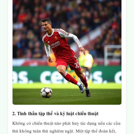
2. Tinh thần tập thể và kỷ luật chiến thuật
Không có chiến thuật nào phát huy tác dụng nếu các cầu
thủ không tuân thủ nghiêm ngặt. Một tập thể đoàn kết,