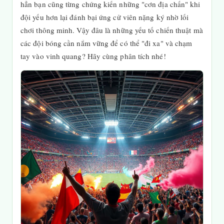
hẳn bạn cũng từng chứng kiến những "cơn địa chấn" khi
đội yếu hơn lại đánh bại ứng cử viên nặng ký nhờ lối
chơi thông minh. Vậy đâu là những yếu tố chiến thuật mà
các đội bóng cần nắm vững để có thể "đi xa" và chạm
tay vào vinh quang? Hãy cùng phân tích nhé!