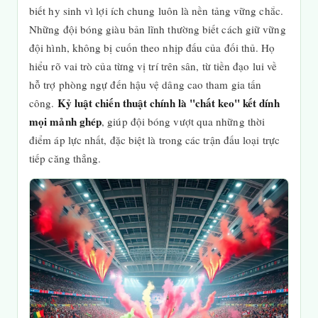
biết hy sinh vì lợi ích chung luôn là nền tảng vững chắc.
Những đội bóng giàu bản lĩnh thường biết cách giữ vững
đội hình, không bị cuốn theo nhịp đấu của đối thủ. Họ
hiểu rõ vai trò của từng vị trí trên sân, từ tiền đạo lui về
hỗ trợ phòng ngự đến hậu vệ dâng cao tham gia tấn
Kỷ luật chiến thuật chính là "chất keo" kết dính
công.
mọi mảnh ghép
, giúp đội bóng vượt qua những thời
điểm áp lực nhất, đặc biệt là trong các trận đấu loại trực
tiếp căng thẳng.