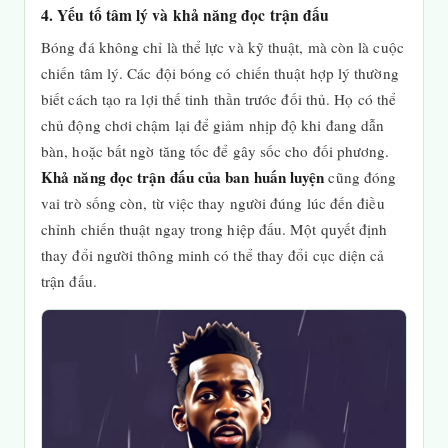
4. Yếu tố tâm lý và khả năng đọc trận đấu
Bóng đá không chỉ là thể lực và kỹ thuật, mà còn là cuộc
chiến tâm lý. Các đội bóng có chiến thuật hợp lý thường
biết cách tạo ra lợi thế tinh thần trước đối thủ. Họ có thể
chủ động chơi chậm lại để giảm nhịp độ khi đang dẫn
bàn, hoặc bất ngờ tăng tốc để gây sốc cho đối phương.
Khả năng đọc trận đấu của ban huấn luyện
cũng đóng
vai trò sống còn, từ việc thay người đúng lúc đến điều
chỉnh chiến thuật ngay trong hiệp đấu. Một quyết định
thay đổi người thông minh có thể thay đổi cục diện cả
trận đấu.