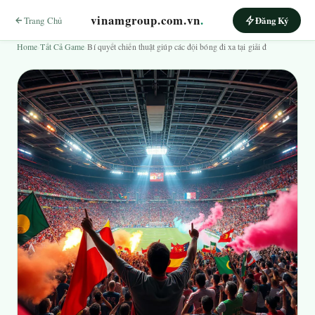
vinamgroup.com.vn
.
Trang Chủ
Đăng Ký
Home
›
Tất Cả Game
›
Bí quyết chiến thuật giúp các đội bóng đi xa tại giải đ