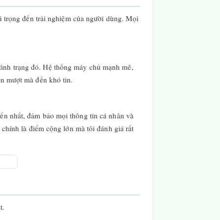
ú trọng đến trải nghiệm của người dùng. Mọi
 tình trạng đó. Hệ thống máy chủ mạnh mẽ,
ẫn mượt mà đến khó tin.
ến nhất, đảm bảo mọi thông tin cá nhân và
 chính là điểm cộng lớn mà tôi đánh giá rất
t.