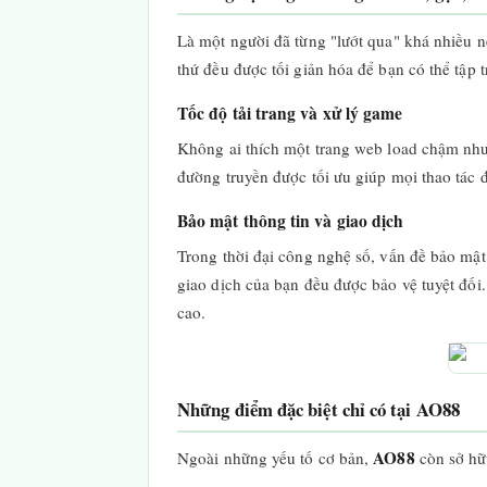
Là một người đã từng "lướt qua" khá nhiều nề
thứ đều được tối giản hóa để bạn có thể tập 
Tốc độ tải trang và xử lý game
Không ai thích một trang web load chậm nh
đường truyền được tối ưu giúp mọi thao tác 
Bảo mật thông tin và giao dịch
Trong thời đại công nghệ số, vấn đề bảo mật
giao dịch của bạn đều được bảo vệ tuyệt đối.
cao.
Những điểm đặc biệt chỉ có tại AO88
AO88
Ngoài những yếu tố cơ bản,
còn sở hữu