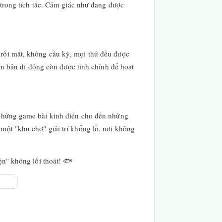
 trong tích tắc. Cảm giác như đang được
 rối mắt, không cầu kỳ, mọi thứ đều được
iên bản di động còn được tinh chỉnh để hoạt
 những game bài kinh điển cho đến những
một "khu chợ" giải trí khổng lồ, nơi không
ện" không lối thoát! 🐟