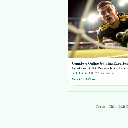
Complete Online Gaming Experien
8kbet1.io: A UX Review from First 
Payout
★★★★★
4.8 · 2797+ lượt xem
Xem Chi Tiết →
Contact
·
Chính Sách G