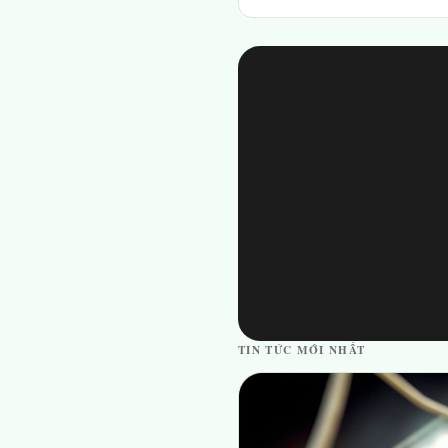
TIN TỨC MỚI NHẤT