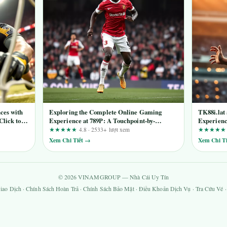
ces with
Exploring the Complete Online Gaming
TK88i.lat
Click to
Experience at 789P: A Touchpoint-by-
Experienc
Touchpoint Review
Works, Wh
★★★★★
4.8 · 2533+ lượt xem
★★★★
Xem Chi Tiết →
Xem Chi T
© 2026 VINAMGROUP — Nhà Cái Uy Tín
iao Dịch
·
Chính Sách Hoàn Trả
·
Chính Sách Bảo Mật
·
Điều Khoản Dịch Vụ
·
Tra Cứu Vé