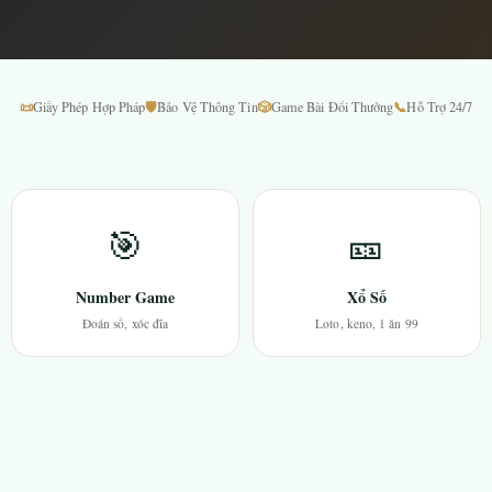
📜
🛡
🎲
📞
Giấy Phép Hợp Pháp
Bảo Vệ Thông Tin
Game Bài Đổi Thưởng
Hỗ Trợ 24/7
🎯
🎫
Number Game
Xổ Số
Đoán số, xóc đĩa
Loto, keno, 1 ăn 99