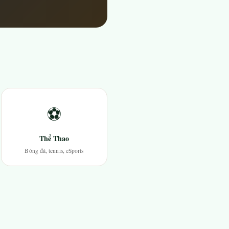
⚽
Thể Thao
Bóng đá, tennis, eSports