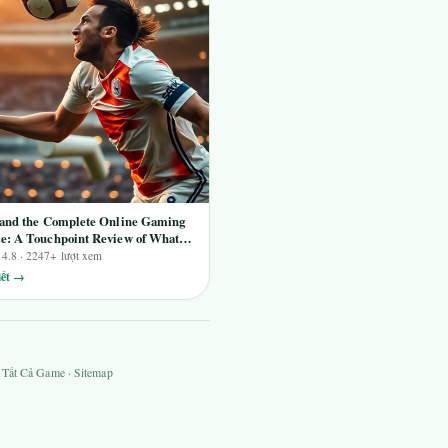
 and the Complete Online Gaming
e: A Touchpoint Review of What
at Fails, and What to Verify
★
4.8 · 2247+ lượt xem
iết →
·
Tất Cả Game
·
Sitemap