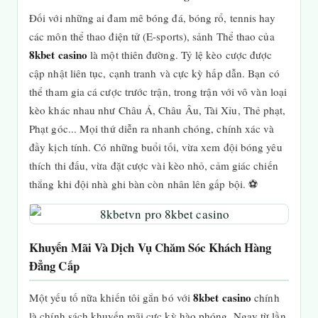
Đối với những ai đam mê bóng đá, bóng rổ, tennis hay
các môn thể thao điện tử (E-sports), sảnh Thể thao của
8kbet casino
là một thiên đường. Tỷ lệ kèo cược được
cập nhật liên tục, cạnh tranh và cực kỳ hấp dẫn. Bạn có
thể tham gia cá cược trước trận, trong trận với vô vàn loại
kèo khác nhau như Châu Á, Châu Âu, Tài Xỉu, Thẻ phạt,
Phạt góc... Mọi thứ diễn ra nhanh chóng, chính xác và
đầy kịch tính. Có những buổi tối, vừa xem đội bóng yêu
thích thi đấu, vừa đặt cược vài kèo nhỏ, cảm giác chiến
thắng khi đội nhà ghi bàn còn nhân lên gấp bội. ⚽
Khuyến Mãi Và Dịch Vụ Chăm Sóc Khách Hàng
Đẳng Cấp
8kbet casino
Một yếu tố nữa khiến tôi gắn bó với
chính
là chính sách khuyến mãi cực kỳ hào phóng. Ngay từ lần