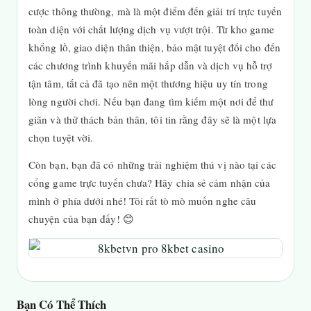
cược thông thường, mà là một điểm đến giải trí trực tuyến
toàn diện với chất lượng dịch vụ vượt trội. Từ kho game
khổng lồ, giao diện thân thiện, bảo mật tuyệt đối cho đến
các chương trình khuyến mãi hấp dẫn và dịch vụ hỗ trợ
tận tâm, tất cả đã tạo nên một thương hiệu uy tín trong
lòng người chơi. Nếu bạn đang tìm kiếm một nơi để thư
giãn và thử thách bản thân, tôi tin rằng đây sẽ là một lựa
chọn tuyệt vời.
Còn bạn, bạn đã có những trải nghiệm thú vị nào tại các
cổng game trực tuyến chưa? Hãy chia sẻ cảm nhận của
mình ở phía dưới nhé! Tôi rất tò mò muốn nghe câu
chuyện của bạn đấy! 😊
Bạn Có Thể Thích