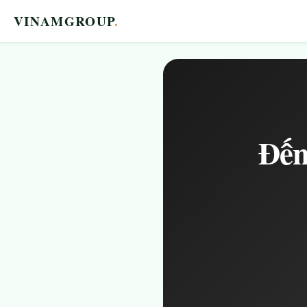
VINAMGROUP
.
Đến