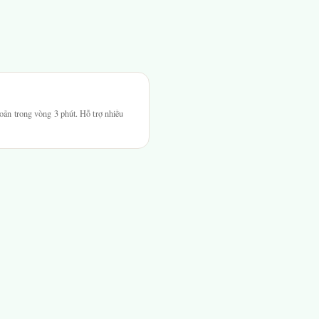
hoản trong vòng 3 phút. Hỗ trợ nhiều