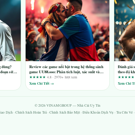
g dùng?
Review các game nổi bật trong hệ thống sảnh
Đánh giá 
 đoạn sử
game UU88.ooo: Phân tích luật, xác suất và
theo độ kh
mức biến động
★★★★★
4.8 · 2970+ lượt xem
★★★★
Xem Chi Tiết →
Xem Chi T
© 2026 VINAMGROUP — Nhà Cái Uy Tín
iao Dịch
·
Chính Sách Hoàn Trả
·
Chính Sách Bảo Mật
·
Điều Khoản Dịch Vụ
·
Tra Cứu Vé