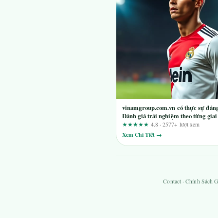
vinamgroup.com.vn có thực sự đán
Đánh giá trải nghiệm theo từng giai
dụng
★★★★★
4.8 · 2577+ lượt xem
Xem Chi Tiết →
Contact
·
Chính Sách G