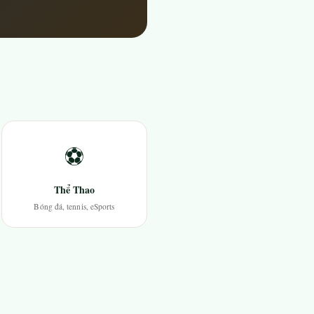
⚽
Thể Thao
Bóng đá, tennis, eSports