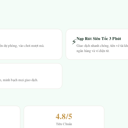
Nạp Rút Siêu Tốc 3 Phút
⚡
yền dự phòng, vào chơi mượt mà.
Giao dịch nhanh chóng, tiền về tài k
ngân hàng và ví điện tử.
n, minh bạch mọi giao dịch.
4.8/5
Tiêu Chuẩn