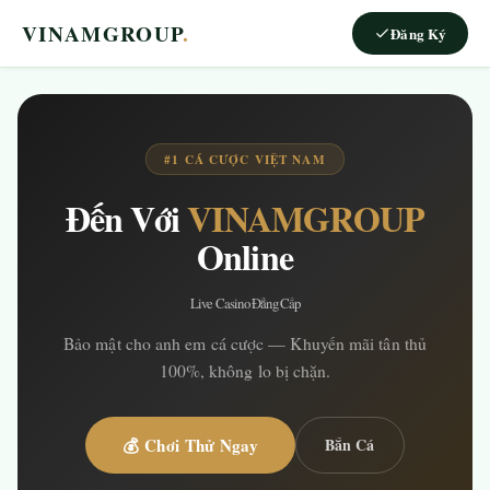
VINAMGROUP
.
Đăng Ký
#1 CÁ CƯỢC VIỆT NAM
Đến Với
VINAMGROUP
Online
Live Casino Đẳng Cấp
Bảo mật cho anh em cá cược — Khuyến mãi tân thủ
100%, không lo bị chặn.
💰 Chơi Thử Ngay
Bắn Cá