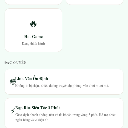
🔥
Hot Game
Đang thịnh hành
ĐẶC QUYỀN
Link Vào Ổn Định
🌐
Không lo bị chặn, nhiều đường truyền dự phòng, vào chơi mượt mà.
Nạp Rút Siêu Tốc 3 Phút
⚡
Giao dịch nhanh chóng, tiền về tài khoản trong vòng 3 phút. Hỗ trợ nhiều
ngân hàng và ví điện tử.