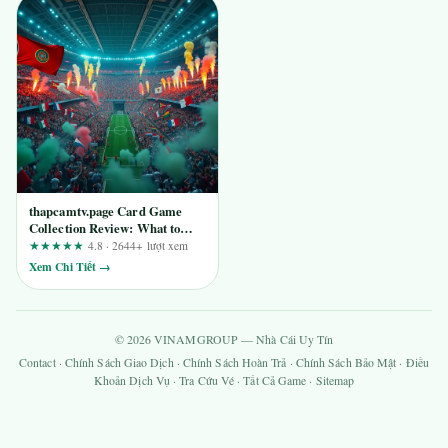
thapcamtv.page Card Game
Collection Review: What to
Verify Before You Play
★★★★★
4.8 · 2644+ lượt xem
Xem Chi Tiết →
© 2026 VINAMGROUP — Nhà Cái Uy Tín
Contact
·
Chính Sách Giao Dịch
·
Chính Sách Hoàn Trả
·
Chính Sách Bảo Mật
·
Điều
Khoản Dịch Vụ
·
Tra Cứu Vé
·
Tất Cả Game
·
Sitemap