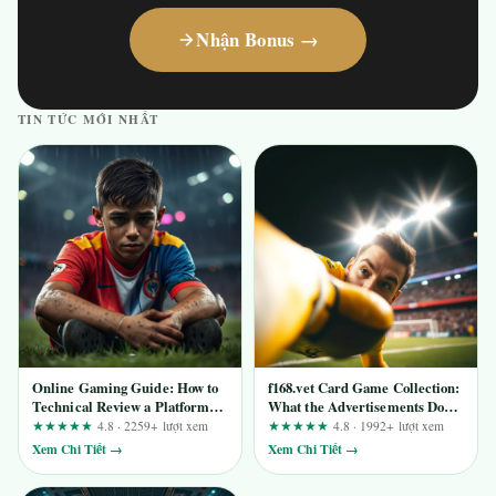
Nhận Bonus →
TIN TỨC MỚI NHẤT
Online Gaming Guide: How to
f168.vet Card Game Collection:
Technical Review a Platform
What the Advertisements Don't
Before You Commit
Tell You
★★★★★
4.8 · 2259+ lượt xem
★★★★★
4.8 · 1992+ lượt xem
Xem Chi Tiết →
Xem Chi Tiết →