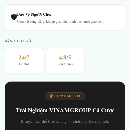
Bảo Vệ Người Chơi
🛡
Cam kết công bằng, không gian lận, minh bạch mọi giao dịch.
BẰNG CON SỐ
24/7
4.8/5
Hỗ Trợ
Tiêu Chuẩn
🏆 DON'T MISS IT
Trải Nghiệm VINAMGROUP Cá Cược
Khuyến mãi thể thao khủng — chơi mọi lúc mọi nơi.