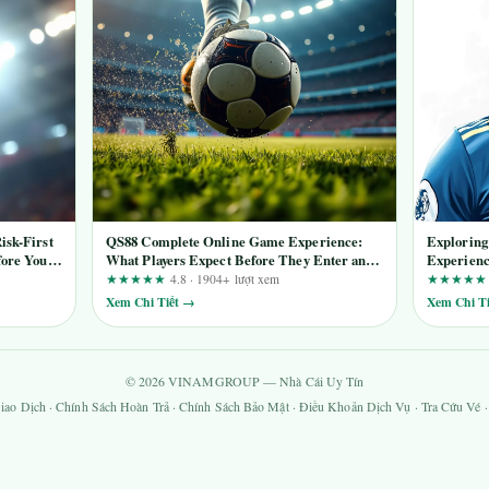
isk-First
QS88 Complete Online Game Experience:
Explorin
fore You
What Players Expect Before They Enter and
Experienc
What They Must Verify
Expect an
★★★★★
4.8 · 1904+ lượt xem
★★★★
Xem Chi Tiết →
Xem Chi T
© 2026 VINAMGROUP — Nhà Cái Uy Tín
iao Dịch
·
Chính Sách Hoàn Trả
·
Chính Sách Bảo Mật
·
Điều Khoản Dịch Vụ
·
Tra Cứu Vé