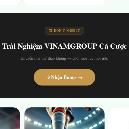
🏆 DON'T MISS IT
Trải Nghiệm VINAMGROUP Cá Cược
Khuyến mãi thể thao khủng — chơi mọi lúc mọi nơi.
Nhận Bonus →