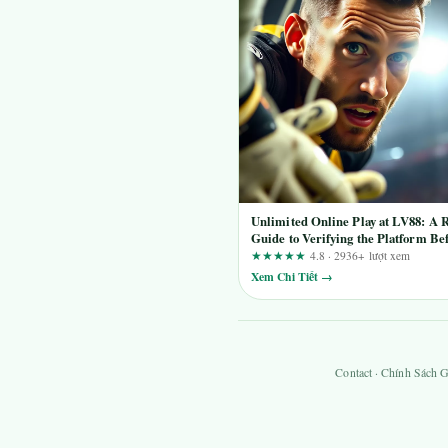
Unlimited Online Play at LV88: A R
Guide to Verifying the Platform Be
Play
★★★★★
4.8 · 2936+ lượt xem
Xem Chi Tiết →
Contact
·
Chính Sách G