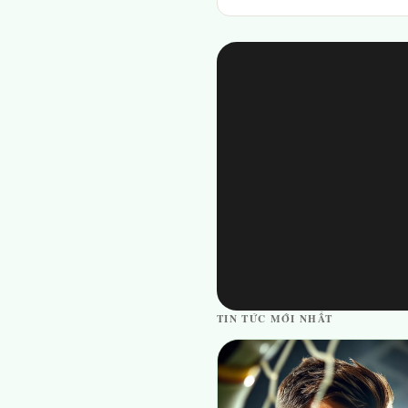
TIN TỨC MỚI NHẤT