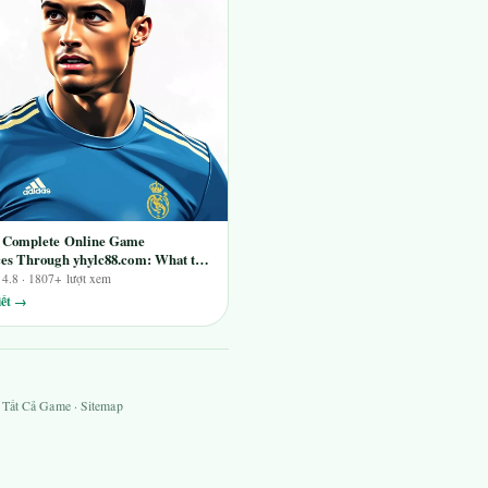
g Complete Online Game
es Through yhylc88.com: What to
d What to Verify Yourself
★
4.8 · 1807+ lượt xem
iết →
·
Tất Cả Game
·
Sitemap