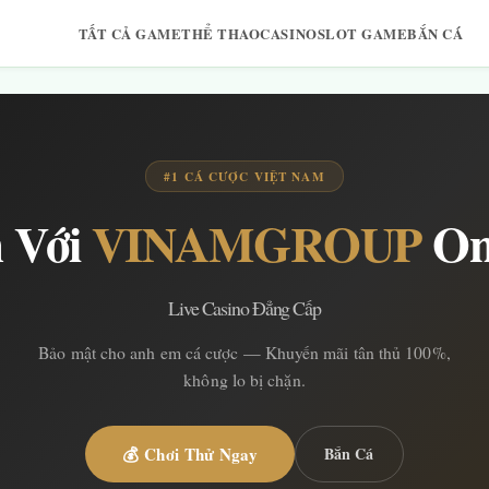
TẤT CẢ GAME
THỂ THAO
CASINO
SLOT GAME
BẮN CÁ
#1 CÁ CƯỢC VIỆT NAM
 Với
VINAMGROUP
On
Live Casino Đẳng Cấp
Bảo mật cho anh em cá cược — Khuyến mãi tân thủ 100%,
không lo bị chặn.
💰 Chơi Thử Ngay
Bắn Cá