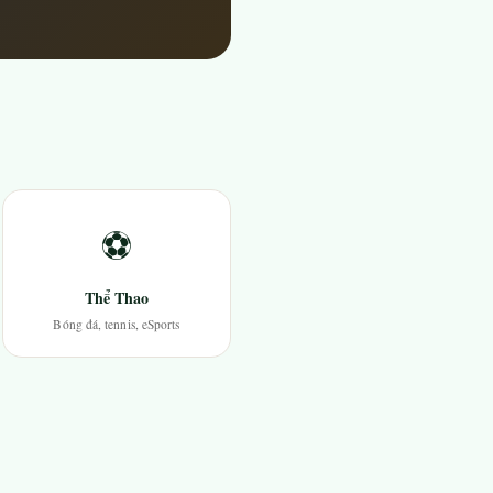
⚽
Thể Thao
Bóng đá, tennis, eSports