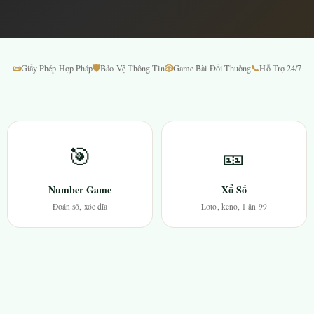
📜
🛡
🎲
📞
Giấy Phép Hợp Pháp
Bảo Vệ Thông Tin
Game Bài Đổi Thưởng
Hỗ Trợ 24/7
🎯
🎫
Number Game
Xổ Số
Đoán số, xóc đĩa
Loto, keno, 1 ăn 99