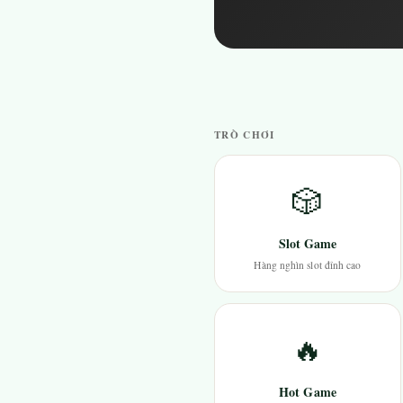
TRÒ CHƠI
🎲
Slot Game
Hàng nghìn slot đỉnh cao
🔥
Hot Game