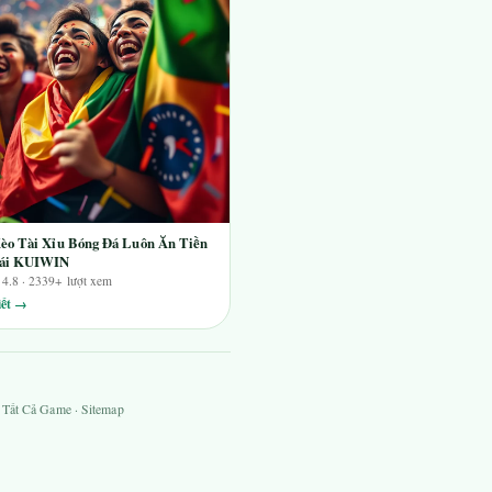
èo Tài Xỉu Bóng Đá Luôn Ăn Tiền
Cái KUIWIN
★
4.8 · 2339+ lượt xem
iết →
·
Tất Cả Game
·
Sitemap