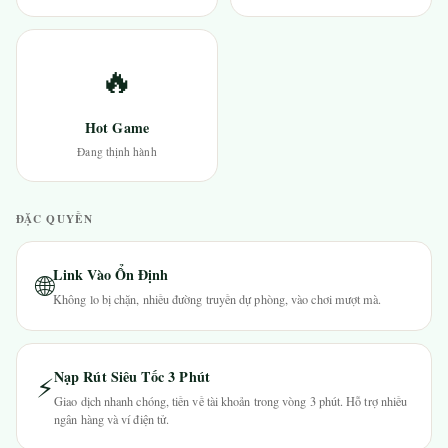
🔥
Hot Game
Đang thịnh hành
ĐẶC QUYỀN
Link Vào Ổn Định
🌐
Không lo bị chặn, nhiều đường truyền dự phòng, vào chơi mượt mà.
Nạp Rút Siêu Tốc 3 Phút
⚡
Giao dịch nhanh chóng, tiền về tài khoản trong vòng 3 phút. Hỗ trợ nhiều
ngân hàng và ví điện tử.