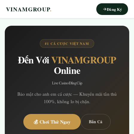
VINAMGROUP
.
Đăng Ký
#1 CÁ CƯỢC VIỆT NAM
Đến Với
VINAMGROUP
Online
Live Casino Đẳng Cấp
Bảo mật cho anh em cá cược — Khuyến mãi tân thủ
100%, không lo bị chặn.
💰 Chơi Thử Ngay
Bắn Cá