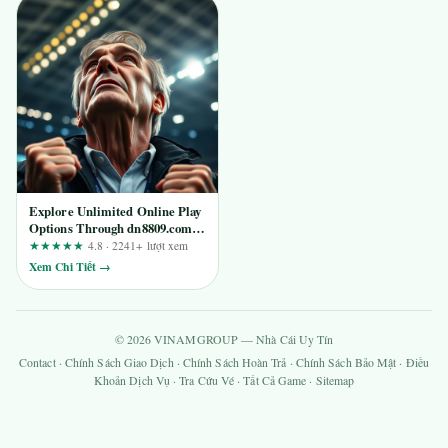
Explore Unlimited Online Play
Options Through dn8809.com:
A Risk Manager’s Verification
★★★★★
4.8 · 2241+ lượt xem
Review
Xem Chi Tiết →
© 2026 VINAMGROUP — Nhà Cái Uy Tín
Contact
·
Chính Sách Giao Dịch
·
Chính Sách Hoàn Trả
·
Chính Sách Bảo Mật
·
Điều
Khoản Dịch Vụ
·
Tra Cứu Vé
·
Tất Cả Game
·
Sitemap