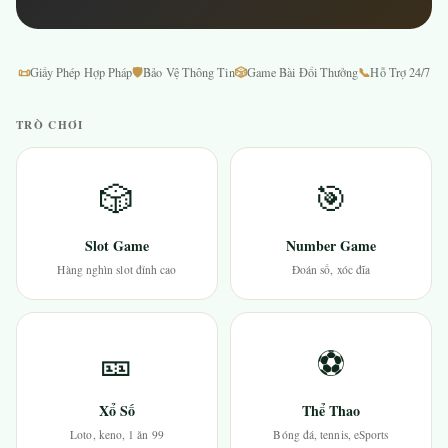
📜
🛡
🎲
📞
Giấy Phép Hợp Pháp
Bảo Vệ Thông Tin
Game Bài Đổi Thưởng
Hỗ Trợ 24/7
TRÒ CHƠI
🎲
🎯
Slot Game
Number Game
Hàng nghìn slot đỉnh cao
Đoán số, xóc đĩa
🎫
⚽
Xổ Số
Thể Thao
Loto, keno, 1 ăn 99
Bóng đá, tennis, eSports