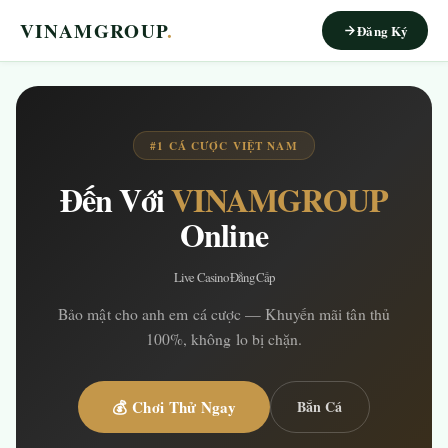
VINAMGROUP
.
Đăng Ký
#1 CÁ CƯỢC VIỆT NAM
Đến Với
VINAMGROUP
Online
Live Casino Đẳng Cấp
Bảo mật cho anh em cá cược — Khuyến mãi tân thủ
100%, không lo bị chặn.
💰 Chơi Thử Ngay
Bắn Cá