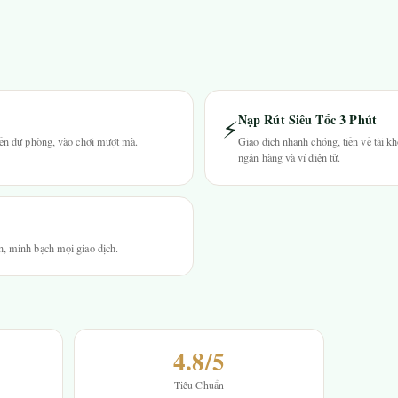
Nạp Rút Siêu Tốc 3 Phút
⚡
yền dự phòng, vào chơi mượt mà.
Giao dịch nhanh chóng, tiền về tài k
ngân hàng và ví điện tử.
n, minh bạch mọi giao dịch.
4.8/5
Tiêu Chuẩn