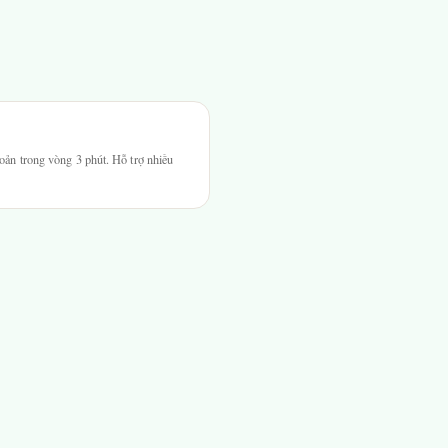
hoản trong vòng 3 phút. Hỗ trợ nhiều