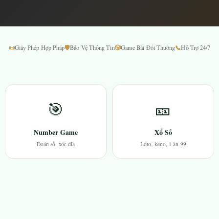
📜
🛡
🎲
📞
Giấy Phép Hợp Pháp
Bảo Vệ Thông Tin
Game Bài Đổi Thưởng
Hỗ Trợ 24/7
🎯
🎫
Number Game
Xổ Số
Đoán số, xóc đĩa
Loto, keno, 1 ăn 99