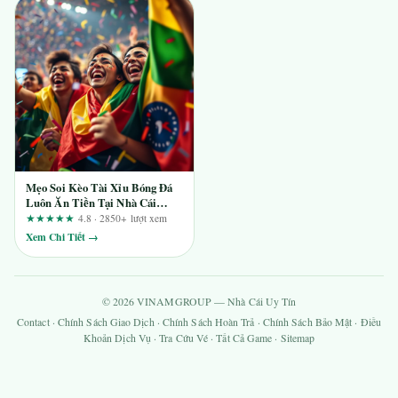
Mẹo Soi Kèo Tài Xỉu Bóng Đá
Luôn Ăn Tiền Tại Nhà Cái
KUIWIN
★★★★★
4.8 · 2850+ lượt xem
Xem Chi Tiết →
© 2026 VINAMGROUP — Nhà Cái Uy Tín
Contact
·
Chính Sách Giao Dịch
·
Chính Sách Hoàn Trả
·
Chính Sách Bảo Mật
·
Điều
Khoản Dịch Vụ
·
Tra Cứu Vé
·
Tất Cả Game
·
Sitemap