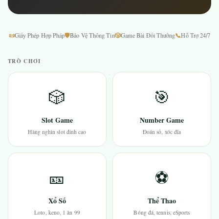
📜
🛡
🎲
📞
Giấy Phép Hợp Pháp
Bảo Vệ Thông Tin
Game Bài Đổi Thưởng
Hỗ Trợ 24/7
TRÒ CHƠI
🎲
🎯
Slot Game
Number Game
Hàng nghìn slot đỉnh cao
Đoán số, xóc đĩa
🎫
⚽
Xổ Số
Thể Thao
Loto, keno, 1 ăn 99
Bóng đá, tennis, eSports