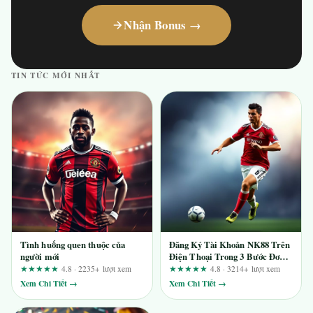
Nhận Bonus →
TIN TỨC MỚI NHẤT
Tình huống quen thuộc của
Đăng Ký Tài Khoản NK88 Trên
người mới
Điện Thoại Trong 3 Bước Đơn
Giản
★★★★★
4.8 · 2235+ lượt xem
★★★★★
4.8 · 3214+ lượt xem
Xem Chi Tiết →
Xem Chi Tiết →