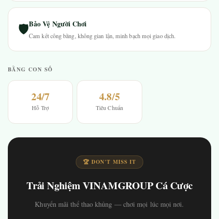
Bảo Vệ Người Chơi
🛡
Cam kết công bằng, không gian lận, minh bạch mọi giao dịch.
BẰNG CON SỐ
24/7
4.8/5
Hỗ Trợ
Tiêu Chuẩn
🏆 DON'T MISS IT
Trải Nghiệm VINAMGROUP Cá Cược
Khuyến mãi thể thao khủng — chơi mọi lúc mọi nơi.