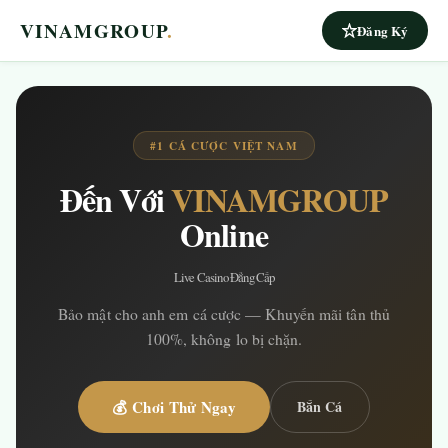
VINAMGROUP
.
Đăng Ký
#1 CÁ CƯỢC VIỆT NAM
Đến Với
VINAMGROUP
Online
Live Casino Đẳng Cấp
Bảo mật cho anh em cá cược — Khuyến mãi tân thủ
100%, không lo bị chặn.
💰 Chơi Thử Ngay
Bắn Cá