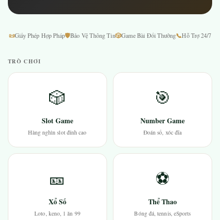
📜
🛡
🎲
📞
Giấy Phép Hợp Pháp
Bảo Vệ Thông Tin
Game Bài Đổi Thưởng
Hỗ Trợ 24/7
TRÒ CHƠI
🎲
🎯
Slot Game
Number Game
Hàng nghìn slot đỉnh cao
Đoán số, xóc đĩa
🎫
⚽
Xổ Số
Thể Thao
Loto, keno, 1 ăn 99
Bóng đá, tennis, eSports