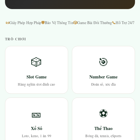
📜
🛡
🎲
📞
Giấy Phép Hợp Pháp
Bảo Vệ Thông Tin
Game Bài Đổi Thưởng
Hỗ Trợ 24/7
TRÒ CHƠI
🎲
🎯
Slot Game
Number Game
Hàng nghìn slot đỉnh cao
Đoán số, xóc đĩa
🎫
⚽
Xổ Số
Thể Thao
Loto, keno, 1 ăn 99
Bóng đá, tennis, eSports