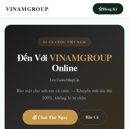
VINAMGROUP
.
Đăng Ký
#1 CÁ CƯỢC VIỆT NAM
Đến Với
VINAMGROUP
Online
Live Casino Đẳng Cấp
Bảo mật cho anh em cá cược — Khuyến mãi tân thủ
100%, không lo bị chặn.
💰 Chơi Thử Ngay
Bắn Cá