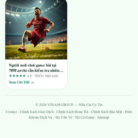
Người mới chơi game bài tại
789F.archi cần kiểm tra những
gì trước khi nạp tiền?
★★★★★
4.8 · 2063+ lượt xem
Xem Chi Tiết →
© 2026 VINAMGROUP — Nhà Cái Uy Tín
Contact
·
Chính Sách Giao Dịch
·
Chính Sách Hoàn Trả
·
Chính Sách Bảo Mật
·
Điều
Khoản Dịch Vụ
·
Tra Cứu Vé
·
Tất Cả Game
·
Sitemap