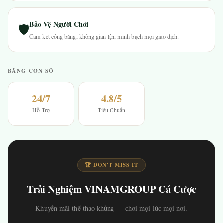
Bảo Vệ Người Chơi
🛡
Cam kết công bằng, không gian lận, minh bạch mọi giao dịch.
BẰNG CON SỐ
24/7
4.8/5
Hỗ Trợ
Tiêu Chuẩn
🏆 DON'T MISS IT
Trải Nghiệm VINAMGROUP Cá Cược
Khuyến mãi thể thao khủng — chơi mọi lúc mọi nơi.