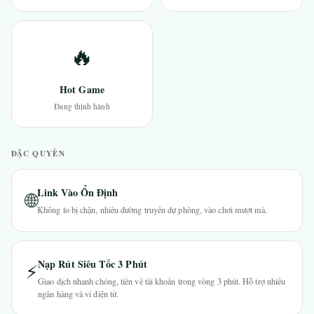
🔥
Hot Game
Đang thịnh hành
ĐẶC QUYỀN
Link Vào Ổn Định
🌐
Không lo bị chặn, nhiều đường truyền dự phòng, vào chơi mượt mà.
Nạp Rút Siêu Tốc 3 Phút
⚡
Giao dịch nhanh chóng, tiền về tài khoản trong vòng 3 phút. Hỗ trợ nhiều
ngân hàng và ví điện tử.