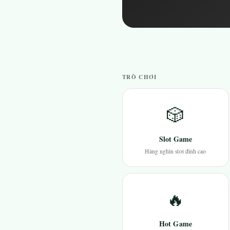
TRÒ CHƠI
🎲
Slot Game
Hàng nghìn slot đỉnh cao
🔥
Hot Game