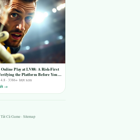
 Online Play at LV88: A Risk-First
Verifying the Platform Before You
★
4.8 · 3386+ lượt xem
iết →
·
Tất Cả Game
·
Sitemap