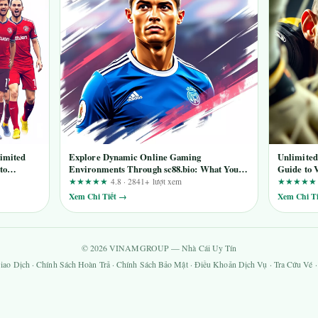
imited
Explore Dynamic Online Gaming
Unlimited
to
Environments Through sc88.bio: What You
Guide to 
Should Verify Before You Play
Play
★★★★★
4.8 · 2841+ lượt xem
★★★★
Xem Chi Tiết →
Xem Chi T
© 2026 VINAMGROUP — Nhà Cái Uy Tín
iao Dịch
·
Chính Sách Hoàn Trả
·
Chính Sách Bảo Mật
·
Điều Khoản Dịch Vụ
·
Tra Cứu Vé