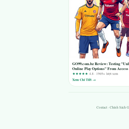
GO99.com.bz Review: Testing "Unl
Online Play Options" From Access 
Support
★★★★★
4.8 · 1969+ lượt xem
Xem Chi Tiết →
Contact
·
Chính Sách G