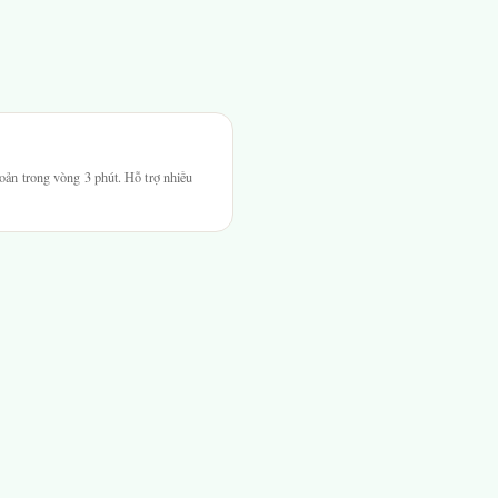
hoản trong vòng 3 phút. Hỗ trợ nhiều